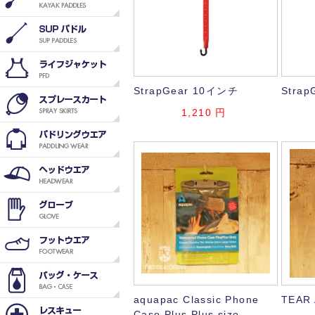
StrapGear 10インチ
Stra
1,210
円
aquapac Classic Phone
TEAR 
Case Plus Plus size