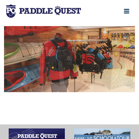
内
容
main
を
menu
ス
キ
ッ
プ