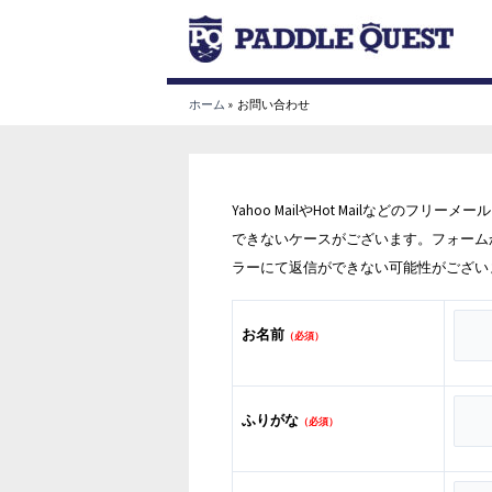
内
容
を
ス
ホーム
お問い合わせ
キ
ッ
プ
Yahoo MailやHot Mailなどの
できないケースがございます。フォーム
ラーにて返信ができない可能性がござい
お名前
（必須）
ふりがな
（必須）