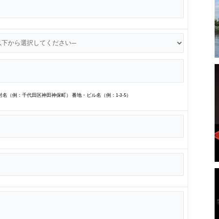
村名（例：千代田区神田神保町） 番地・ビル名（例：1-3-5）