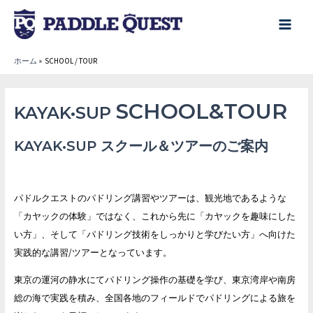
内
容
main
を
menu
ホーム
SCHOOL / TOUR
ス
キ
ッ
SCHOOL&TOUR
KAYAK•SUP
プ
KAYAK•SUP スクール＆ツアーのご案内
パドルクエストのパドリング講習やツアーは、観光地であるような
「カヤックの体験」ではなく、これから先に「カヤックを趣
味にした
い方」、そして「パドリング技術をしっかりと学びたい方」へ向
けた
実践的な講習/ツアーとなっています。
東京の運河の静水にてパドリング操作の基礎を学び、東京湾岸や南房
総の海で実践を積み、全国各地のフィールドでパドリングによる旅を