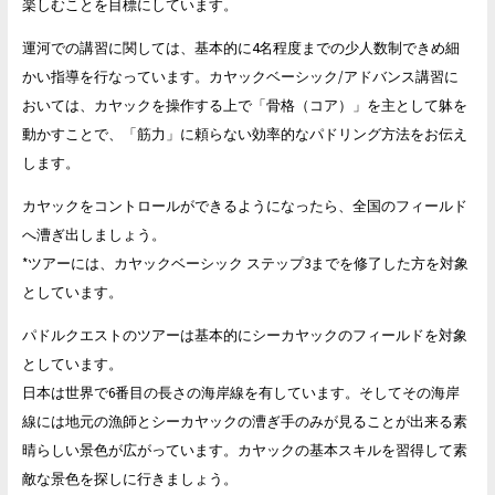
楽しむことを目標にしています。
運河での講習に関しては、基本的に4名程度までの少人数制できめ
細
かい指導を行なっています。カヤックベーシック/アドバンス講習に
おいては、カヤックを操作する上で「骨格（コア）」を主として躰を
動かすことで、「筋力」に頼らない効率的なパドリング方法をお伝え
します。
カヤックをコントロールができるようになったら、全国のフィールド
へ漕ぎ出しましょう。
*ツアーには、カヤックベーシック ステップ3までを修了した方を対象
としています。
パドルクエストのツアーは基本的にシーカヤックのフィールドを対象
としています。
日本は世界で6番目の長さの海岸線を有しています。そしてその海岸
線には地元の漁師とシーカヤックの漕ぎ手のみが見ることが出来る素
晴らしい景色が広がっています。カヤックの基本スキルを習得して素
敵な景色を探しに行きましょう。