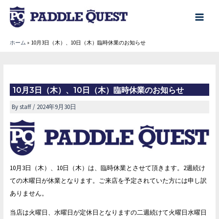
内
容
main
を
menu
ホーム
10月3日（木）、10日（木）臨時休業のお知らせ
ス
キ
ッ
プ
10月3日（木）、10日（木）臨時休業のお知らせ
By
staff
/
2024年9月30日
10月3日（木）、10日（木）は、臨時休業とさせて頂きます。2週続け
ての木曜日が休業となります。ご来店を予定されていた方には申し訳
ありません。
当店は火曜日、水曜日が定休日となりますの二週続けて火曜日水曜日