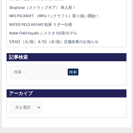
StrapGear（ストラップギア） 再入荷！
MRS PACKRAFT （MRSパックラフト）取り扱い開始！
WATER FIELD KAYAKS 知床 ラダー仕様
Water Field Kayaks シメスタ 5分割モデル
5月6日（火/祝）＆7日（水/祝）店舗休業のお知らせ
記事検索
検
索
対
象
アーカイブ
: