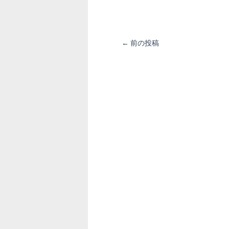
投
←
前の投稿
稿
ナ
ビ
ゲ
ー
シ
ョ
ン