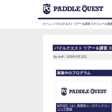
内
容
を
ス
ホーム
パドルクエスト ツアー＆講習 スケジュール更
キ
ッ
プ
パドルクエスト ツアー＆講習 
By
staff
/
2025年8月22日