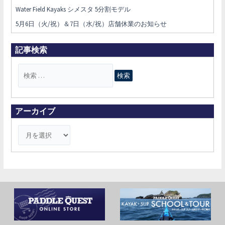
Water Field Kayaks シメスタ 5分割モデル
5月6日（火/祝）＆7日（水/祝）店舗休業のお知らせ
記事検索
検
索
対
象
アーカイブ
: