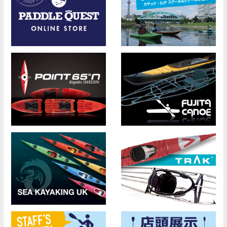
ー
シ
ョ
ン