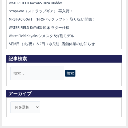
WATER FIELD KAYAKS Orca Rudder
StrapGear（ストラップギア） 再入荷！
MRS PACKRAFT （MRSパックラフト）取り扱い開始！
WATER FIELD KAYAKS 知床 ラダー仕様
Water Field Kayaks シメスタ 5分割モデル
5月6日（火/祝）＆7日（水/祝）店舗休業のお知らせ
記事検索
検
索
対
象
アーカイブ
: