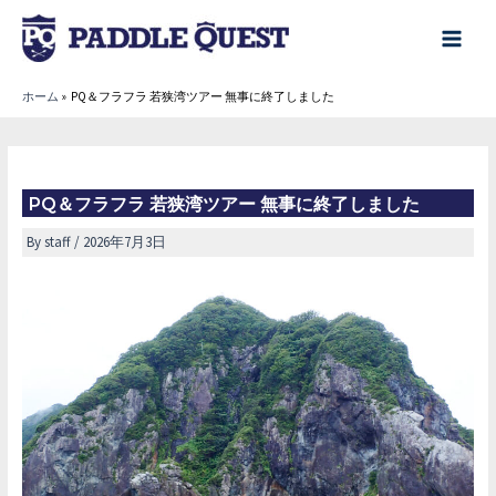
内
容
main
を
menu
ホーム
PQ＆フラフラ 若狭湾ツアー 無事に終了しました
ス
キ
ッ
プ
PQ＆フラフラ 若狭湾ツアー 無事に終了しました
By
staff
/
2026年7月3日