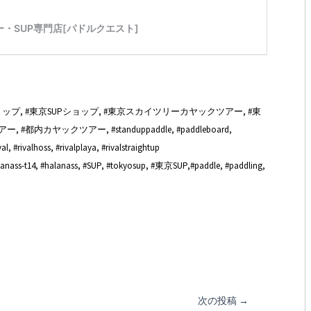
プ, #東京SUPショップ, #東京スカイツリーカヤックツアー, #東
アー, #都内カヤックツアー,
#standuppaddle
,
#paddleboard,
l, #rivalhoss, #rivalplaya, #rivalstraightup
alanass-t14, #halanass, #SUP, #tokyosup, #東京SUP,#paddle, #paddling,
次の投稿
→