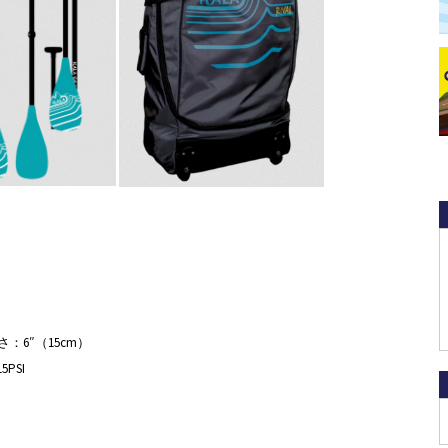
厚さ：6″（15cm）
PSI