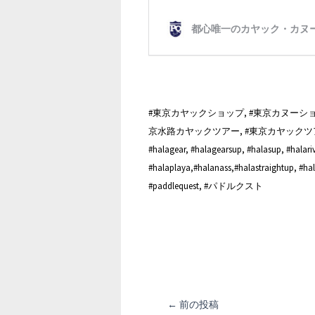
#東京カヤックショップ, #東京カヌーショッ
京水路カヤックツアー, #東京カヤックツ
#halagear, #halagearsup, #halasup, #halariva
#halaplaya,#halanass,#halastraightup, #h
#paddlequest, #パドルクスト
投
←
前の投稿