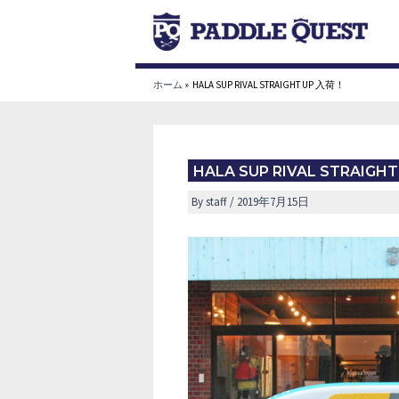
内
容
を
ス
ホーム
HALA SUP RIVAL STRAIGHT UP 入荷！
キ
ッ
プ
HALA SUP RIVAL STRAIGH
By
staff
/
2019年7月15日