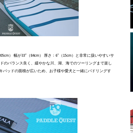
10’（305cm） 幅が33″（84cm） 厚さ：6″（15cm）と非常に扱いやすいサ
ードのバランス良く、緩やかな川、湖、海でのツーリングまで楽し
キパッドの面積が広いため、お子様や愛犬と一緒にパドリングす