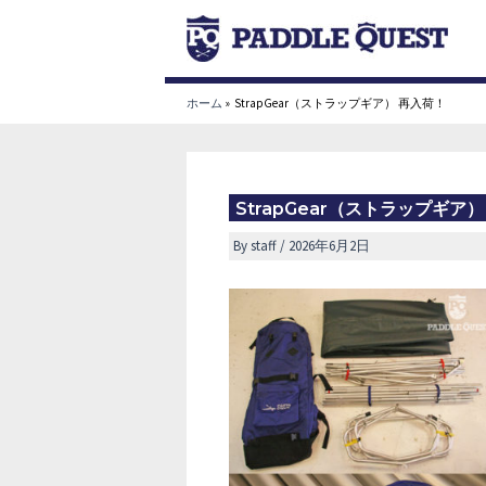
内
容
を
ス
ホーム
StrapGear（ストラップギア） 再入荷！
キ
ッ
プ
StrapGear（ストラップギア
By
staff
/
2026年6月2日