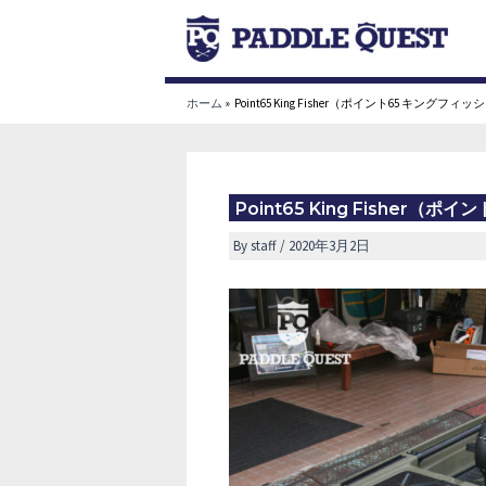
内
容
を
ス
ホーム
Point65 King Fisher（ポイント65 キングフィ
キ
ッ
プ
Point65 King Fisher（
By
staff
/
2020年3月2日