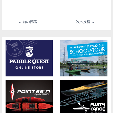
投
←
前の投稿
次の投稿
→
稿
ナ
ビ
ゲ
ー
シ
ョ
ン