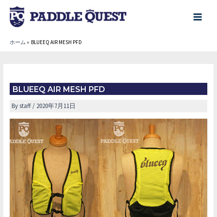
内
容
main
を
menu
ホーム
BLUEEQ AIR MESH PFD
ス
キ
ッ
プ
BLUEEQ AIR MESH PFD
By
staff
/
2020年7月11日