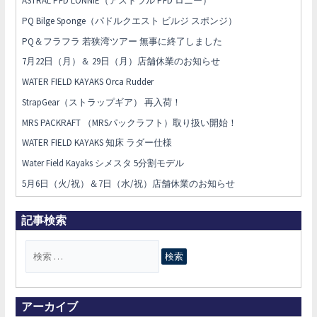
ASTRAL PFD LONNIE（アストラル PFD ロニー）
PQ Bilge Sponge（パドルクエスト ビルジ スポンジ）
PQ＆フラフラ 若狭湾ツアー 無事に終了しました
7月22日（月）＆ 29日（月）店舗休業のお知らせ
WATER FIELD KAYAKS Orca Rudder
StrapGear（ストラップギア） 再入荷！
MRS PACKRAFT （MRSパックラフト）取り扱い開始！
WATER FIELD KAYAKS 知床 ラダー仕様
Water Field Kayaks シメスタ 5分割モデル
5月6日（火/祝）＆7日（水/祝）店舗休業のお知らせ
記事検索
検
索
対
象
アーカイブ