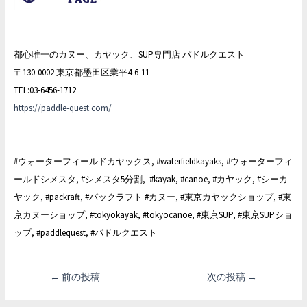
都心唯一のカヌー、カヤック、SUP専門店 パドルクエスト
〒130-0002 東京都墨田区業平4-6-11
TEL:03-6456-1712
https://paddle-quest.com/
#ウォーターフィールドカヤックス, #waterfieldkayaks, #ウォーターフィ
ールドシメスタ, #シメスタ5分割, #kayak, #canoe, #カヤック, #シーカ
ヤック, #packraft, #パックラフト #カヌー, #東京カヤックショップ, #東
京カヌーショップ, #tokyokayak, #tokyocanoe, #東京SUP, #東京SUPショ
ップ, #paddlequest, #パドルクエスト
投
←
前の投稿
次の投稿
→
稿