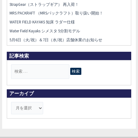
StrapGear（ストラップギア） 再入荷！
MRS PACKRAFT （MRSパックラフト）取り扱い開始！
WATER FIELD KAYAKS 知床 ラダー仕様
Water Field Kayaks シメスタ 5分割モデル
5月6日（火/祝）＆7日（水/祝）店舗休業のお知らせ
記事検索
検
索
対
象
アーカイブ
: