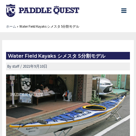
内
容
main
を
menu
ホーム
Water Field Kayaks シメスタ 5分割モデル
ス
キ
ッ
プ
Water Field Kayaks シメスタ 5分割モデル
By
staff
/
2021年9月10日