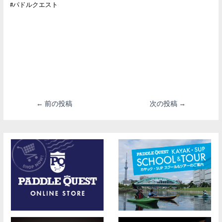
#パドルクエスト
投
←
前の投稿
次の投稿
→
稿
ナ
ビ
ゲ
ー
シ
ョ
ン