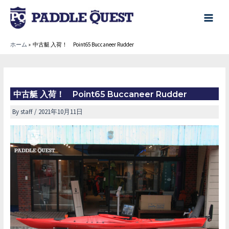
内
容
main
を
menu
ホーム
中古艇 入荷！ Point65 Buccaneer Rudder
ス
キ
ッ
プ
中古艇 入荷！ Point65 Buccaneer Rudder
By
staff
/
2021年10月11日