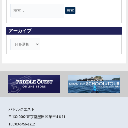
検
索
対
象
アーカイブ
:
パドルクエスト
〒130-0002 東京都墨田区業平4-6-11
TEL:03-6456-1712