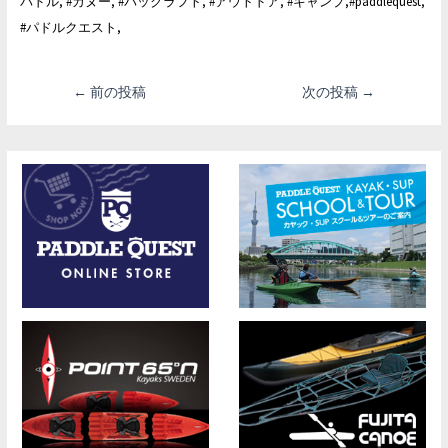
パドル, #カヌー, #パックラフト, #アウトドア, #キャンプ,#paddlequest,
#パドルクエスト,
投
←
前の投稿
次の投稿
→
稿
ナ
ビ
ゲ
ー
シ
ョ
ン