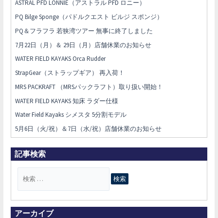
ASTRAL PFD LONNIE（アストラル PFD ロニー）
PQ Bilge Sponge（パドルクエスト ビルジ スポンジ）
PQ＆フラフラ 若狭湾ツアー 無事に終了しました
7月22日（月）＆ 29日（月）店舗休業のお知らせ
WATER FIELD KAYAKS Orca Rudder
StrapGear（ストラップギア） 再入荷！
MRS PACKRAFT （MRSパックラフト）取り扱い開始！
WATER FIELD KAYAKS 知床 ラダー仕様
Water Field Kayaks シメスタ 5分割モデル
5月6日（火/祝）＆7日（水/祝）店舗休業のお知らせ
記事検索
検
索
対
象
アーカイブ