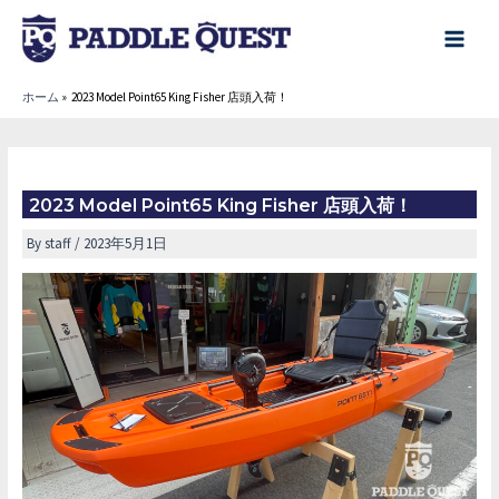
内
容
main
を
menu
ホーム
2023 Model Point65 King Fisher 店頭入荷！
ス
キ
ッ
プ
2023 Model Point65 King Fisher 店頭入荷！
By
staff
/
2023年5月1日