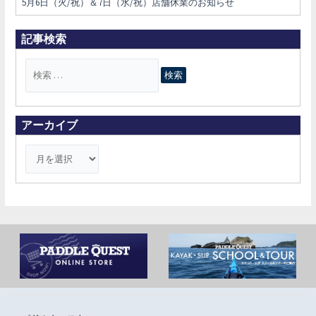
5月6日（火/祝）＆7日（水/祝）店舗休業のお知らせ
記事検索
検
索
対
象
アーカイブ
: