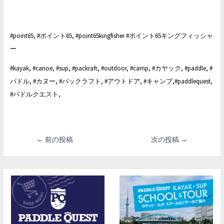
#point65, #ポイント65, #point65kingfisher #ポイント65キングフィッシャ
ー
#kayak, #canoe, #sup, #packraft, #outdoor, #camp, #カヤック, #paddle, #
パドル, #カヌー, #パックラフト, #アウトドア, #キャンプ,#paddlequest,
#パドルクエスト,
投
←
前の投稿
次の投稿
→
稿
ナ
ビ
ゲ
ー
シ