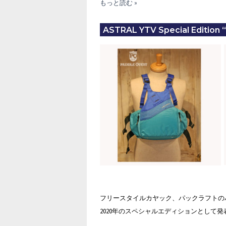
ASTRAL
もっと読む »
STURGEON
FISHING
ASTRAL YTV Special Edition 
PFD
フリースタイルカヤック、パックラフトのパドラ
2020年のスペシャルエディションとして