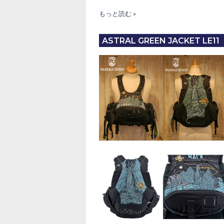
ASTRAL
もっと読む »
Footwear
2026
ASTRAL GREEN JACKET LE11
年
入
荷
分
予
約
ス
タ
ー
ト