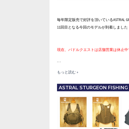
毎年限定販売で好評を頂いているASTRAL GREEN JA
11回目となる今回のモデルが到着しました
現在、パドルクエストは店舗営業は休止中
…
ASTRAL
もっと読む »
GREEN
JACKET
ASTRAL STURGEON FISHING
LE11