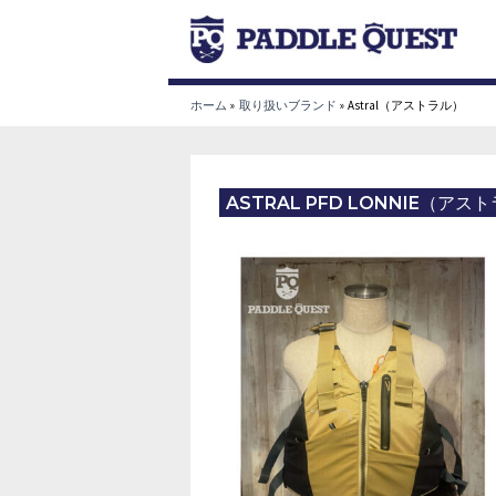
内
容
を
ス
ホーム
取り扱いブランド
Astral（アストラル）
キ
ッ
プ
ASTRAL PFD LONNIE（アス