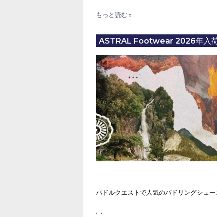
ASTRAL
もっと読む »
PFD
LONNIE（ア
ASTRAL Footwear 2026
ス
ト
ラ
ル
PFD
ロ
ニ
ー）
パドルクエストで人気のパドリングシューズブラ
…