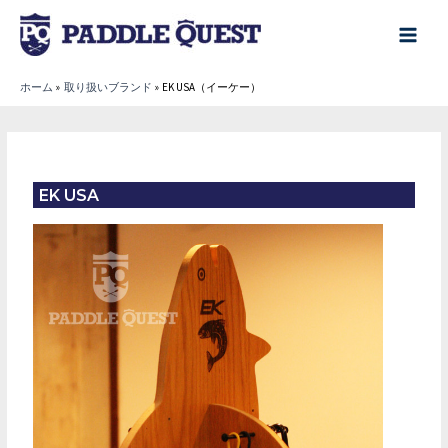
内
容
main
を
menu
ホーム
取り扱いブランド
EK USA（イーケー）
ス
キ
ッ
プ
EK USA