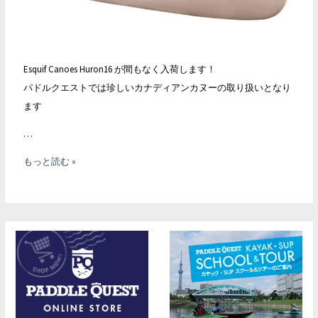
Esquif Canoes Huron16 が間もなく入荷します！
パドルクエストでは珍しいカナディアンカヌーの取り扱いとなり
ます
…
Esquif
もっと読む »
Canoes
Huron16
入
荷
し
ま
す！