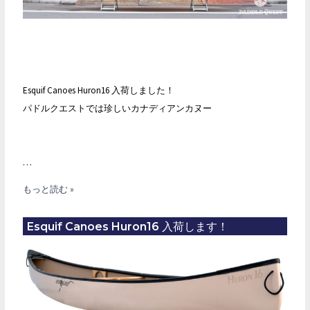
Esquif Canoes Huron16 入荷しました！
パドルクエストでは珍しいカナディアンカヌー
…
Esquif
もっと読む »
Canoes
Huron16
Esquif Canoes Huron16 入荷します！
入
荷！