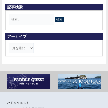
記事検索
検
索
対
象
アーカイブ
:
パドルクエスト