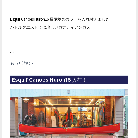
Esquif Canoes Huron16 展示艇のカラーを入れ替えました
パドルクエストでは珍しいカナディアンカヌー
…
Esquif
もっと読む »
Canoe
Huron16
Esquif Canoes Huron16 入荷！
展
示
艇
カ
ラ
ー：
Tan