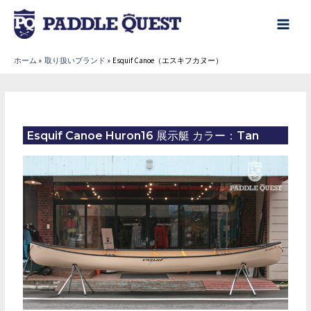
内
容
main
を
menu
ホーム
取り扱いブランド
Esquif Canoe（エスキフカヌー）
ス
キ
ッ
プ
Esquif Canoe Huron16 展示艇 カラー：Tan