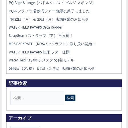
PQ Bilge Sponge（パドルクエスト ビルジ スポンジ）
PQ＆フラフラ 若狭湾ツアー 無事に終了しました
7月22日（月）＆ 29日（月）店舗休業のお知らせ
WATER FIELD KAYAKS Orca Rudder
StrapGear（ストラップギア） 再入荷！
MRS PACKRAFT （MRSパックラフト）取り扱い開始！
WATER FIELD KAYAKS 知床 ラダー仕様
Water Field Kayaks シメスタ 5分割モデル
5月6日（火/祝）＆7日（水/祝）店舗休業のお知らせ
記事検索
検
索
対
象
アーカイブ
: