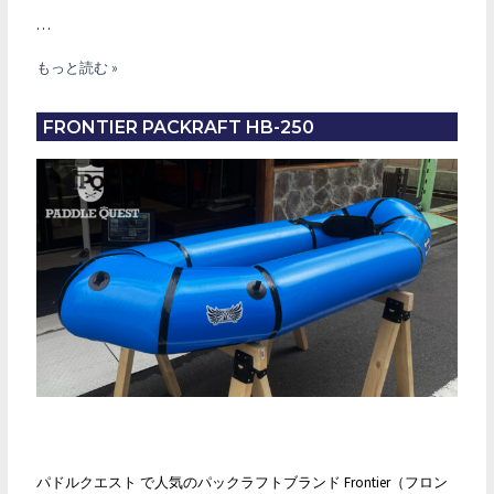
…
Marsyas
もっと読む »
Packraft
2023
FRONTIER PACKRAFT HB-250
Model
入
荷！
パドルクエスト で人気のパックラフトブランド Frontier（フロン