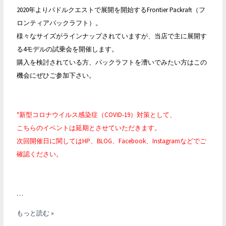
ツ
2020年よりパドルクエストで展開を開始するFrontier Packraft（フ
ア
ロンティアパックラフト）。
ー
様々なサイズがラインナップされていますが、当店で主に展開す
@
る4モデルの試乗会を開催します。
多
購入を検討されている方、パックラフトを漕いでみたい方はこの
摩
機会にぜひご参加下さい。
川
御
岳
*新型コロナウイルス感染症（COVID-19）対策として、
渓
こちらのイベントは延期とさせていただきます。
谷
次回開催日に関してはHP、BLOG、Facebook、Instagramなどでご
確認ください。
…
4
もっと読む »
月