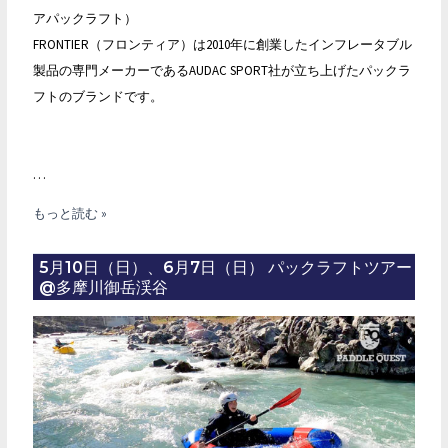
アパックラフト）
FRONTIER（フロンティア）は2010年に創業したインフレータブル
製品の専門メーカーであるAUDAC SPORT社が立ち上げたパックラ
フトのブランドです。
…
Frontier
もっと読む »
Packraft
（フ
5月10日（日）、6月7日（日） パックラフトツアー
@多摩川御岳渓谷
ロ
ン
テ
ィ
ア
パ
ッ