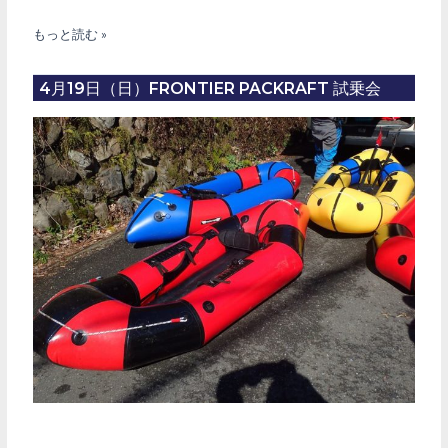
5
もっと読む »
月
10
4月19日（日）FRONTIER PACKRAFT 試乗会
日
（日）、
6
月
7
日
（日）
パ
ッ
ク
ラ
フ
ト