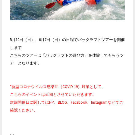
ク
ラ
フ
ト）
入
5月10日（日）、6月7日（日）の日程でパックラフトツアーを開催
荷
します
し
こちらのツアーは「パックラフトの遊び方」を体験してもらうツ
ま
アーとなります。
し
た！
*新型コロナウイルス感染症（COVID-19）対策として、
こちらのイベントは延期とさせていただきます。
次回開催日に関してはHP、BLOG、Facebook、Instagramなどでご
確認ください。
…