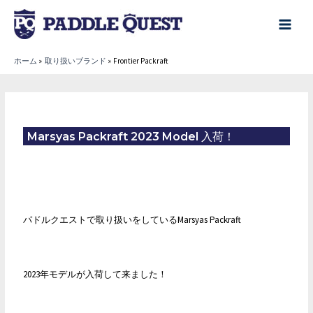
内
容
main
を
menu
ホーム
取り扱いブランド
Frontier Packraft
ス
キ
ッ
プ
Marsyas Packraft 2023 Model 入荷！
パドルクエストで取り扱いをしているMarsyas Packraft
2023年モデルが入荷して来ました！