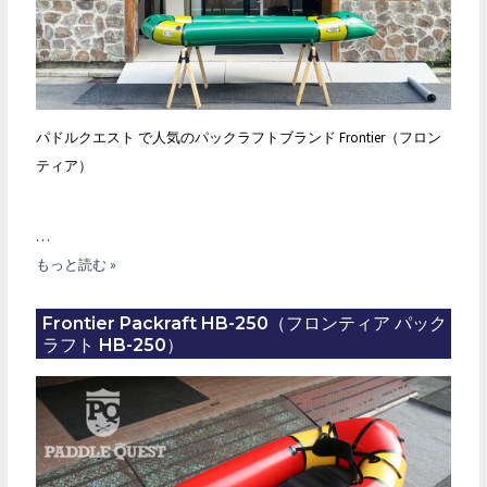
パドルクエスト で人気のパックラフトブランド Frontier（フロン
ティア）
…
FRONTIER
もっと読む »
PACKRAFT
CW-
Frontier Packraft HB-250（フロンティア パック
ラフト HB-250）
320