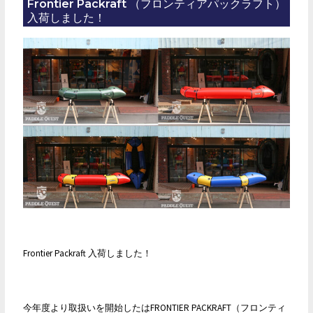
HB-
Frontier Packraft （フロンティアパックラフト）
入荷しました！
250（フ
ロ
ン
テ
ィ
ア
パ
ッ
ク
ラ
フ
ト
HB-
Frontier Packraft 入荷しました！
250）
今年度より取扱いを開始したはFRONTIER PACKRAFT（フロンティ