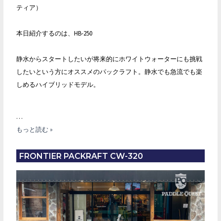
ティア）
本日紹介するのは、HB-250
静水からスタートしたいが将来的にホワイトウォーターにも挑戦
したいという方にオススメのパックラフト。静水でも急流でも楽
しめるハイブリッドモデル。
…
FRONTIER
もっと読む »
PACKRAFT
HB-
FRONTIER PACKRAFT CW-320
250