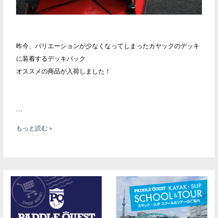
昨今、バリエーションが少なくなってしまったカヤックのデッキ
に装着するデッキバック
オススメの商品が入荷しました！
…
tent-
もっと読む »
Mark
DESIGNS×GRIT
Deck
Storage