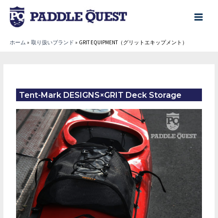
内
容
main
を
menu
ホーム
取り扱いブランド
GRIT EQUIPMENT（グリットエキップメント）
ス
キ
ッ
プ
Tent-Mark DESIGNS×GRIT Deck Storage