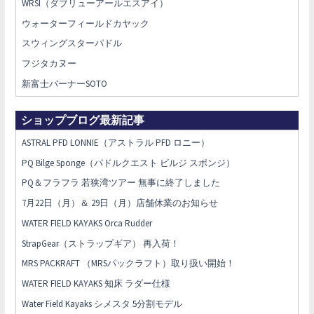
WRSI（ダブリューアールエスアイ）
ウォーターフィールドカヤック
スウィングスターパドル
フジタカヌー
新富士バーナーSOTO
ショップブログ最新記事
ASTRAL PFD LONNIE（アストラル PFD ロニー）
PQ Bilge Sponge（パドルクエスト ビルジ スポンジ）
PQ＆フラフラ 若狭湾ツアー 無事に終了しました
7月22日（月）＆ 29日（月）店舗休業のお知らせ
WATER FIELD KAYAKS Orca Rudder
StrapGear（ストラップギア） 再入荷！
MRS PACKRAFT （MRSパックラフト）取り扱い開始！
WATER FIELD KAYAKS 知床 ラダー仕様
Water Field Kayaks シメスタ 5分割モデル