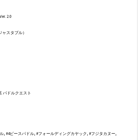
 2.0
アジャスタブル）
店 パドルクエスト
ターパドル, #4ピースパドル, #フォールディングカヤック, #フジタカヌー,