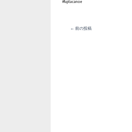
#fujitacanoe
投
←
前の投稿
稿
ナ
ビ
ゲ
ー
シ
ョ
ン