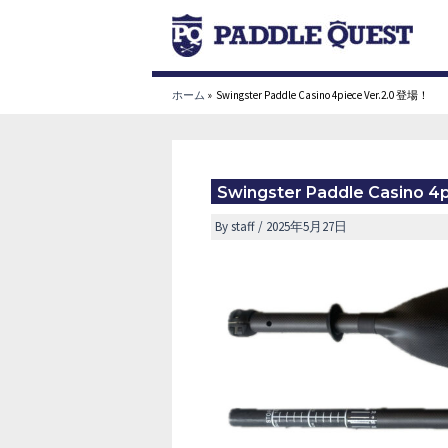
内
容
を
ス
ホーム
Swingster Paddle Casino 4piece Ver.2.0 登場！
キ
ッ
プ
Swingster Paddle Casino 4
By
staff
/
2025年5月27日