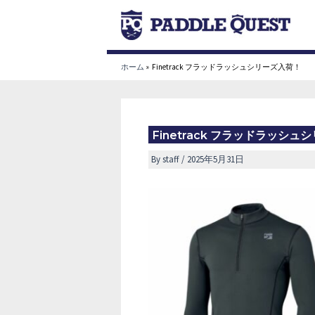
内
容
を
ス
ホーム
Finetrack フラッドラッシュシリーズ入荷！
キ
ッ
プ
Finetrack フラッドラッシ
By
staff
/
2025年5月31日