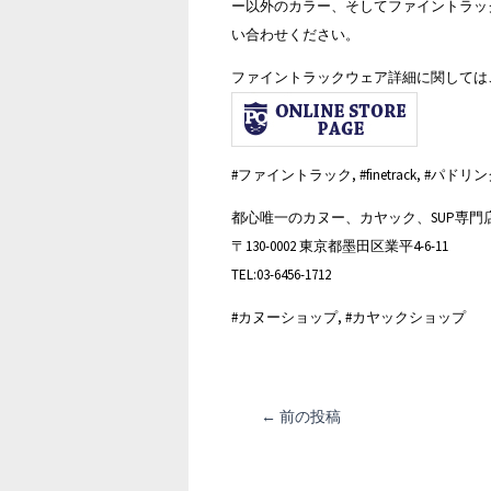
ー以外のカラー、そしてファイントラッ
い合わせください。
ファイントラックウェア詳細に関しては
#ファイントラック, #finetrack, #パド
都心唯一のカヌー、カヤック、SUP専門
〒130-0002 東京都墨田区業平4-6-11
TEL:03-6456-1712
#カヌーショップ, #カヤックショップ
投
←
前の投稿
稿
ナ