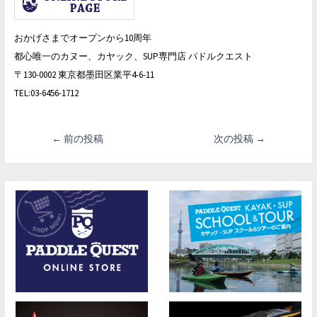
おかげさまでオープンから10周年
都心唯一のカヌー、カヤック、SUP専門店 パドルクエスト
〒130-0002 東京都墨田区業平4-6-11
TEL:03-6456-1712
投
←
前の投稿
次の投稿
→
稿
ナ
ビ
ゲ
ー
シ
ョ
ン