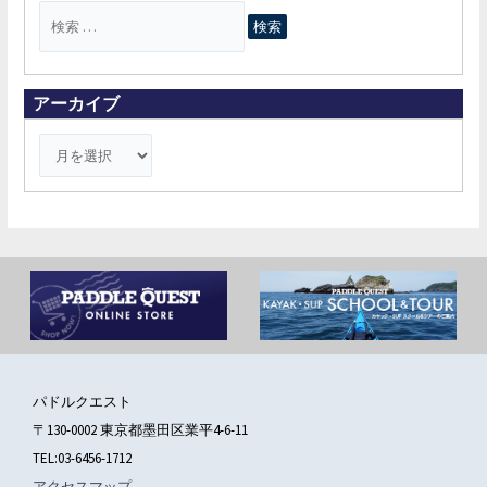
検
索
対
象
アーカイブ
:
パドルクエスト
〒130-0002 東京都墨田区業平4-6-11
TEL:03-6456-1712
アクセスマップ