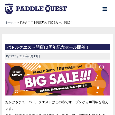
内
容
main
を
menu
ホーム
パドルクエスト開店10周年記念セール開催！
ス
キ
ッ
プ
パドルクエスト開店10周年記念セール開催！
By
staff
/
2025年3月13日
おかげさまで、パドルクエストはこの春でオープンから10周年を迎え
ます。