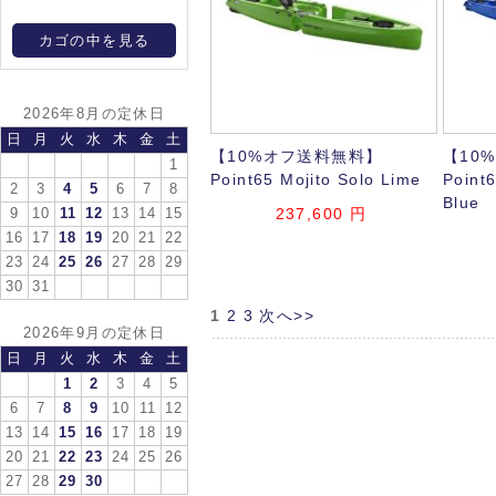
カゴの中を見る
2026年8月の定休日
日
月
火
水
木
金
土
【10%オフ送料無料】
【10
1
Point65 Mojito Solo Lime
Point
2
3
4
5
6
7
8
Blue
237,600
円
9
10
11
12
13
14
15
16
17
18
19
20
21
22
23
24
25
26
27
28
29
30
31
1
2
3
次へ>>
2026年9月の定休日
日
月
火
水
木
金
土
1
2
3
4
5
6
7
8
9
10
11
12
13
14
15
16
17
18
19
20
21
22
23
24
25
26
27
28
29
30