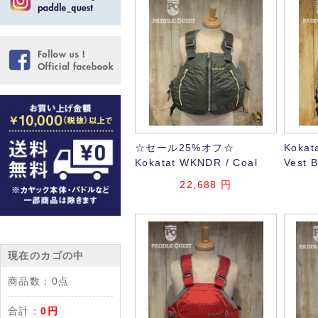
☆セール25%オフ☆
Kokata
Kokatat WKNDR / Coal
Vest B
22,688
円
現在のカゴの中
商品数：
0点
合計：
0円