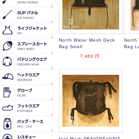
North Water Mesh Deck
North
Bag Small
Bag L
7,480
円
tent-Mark DESIGNS×GRIT