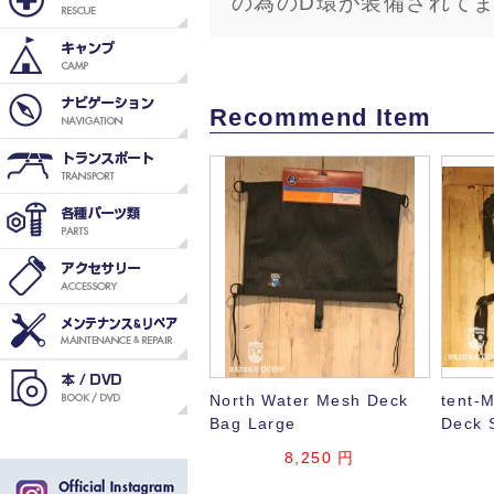
の為のD環が装備されて
Recommend Item
North Water Mesh Deck
tent-
Bag Large
Deck 
8,250 円