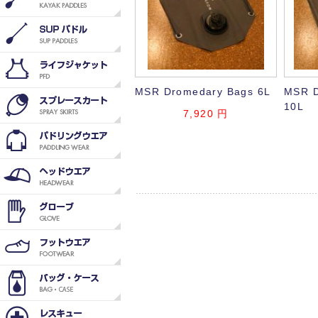
MSR Dromedary Bags 6L
MSR D
10L
7,920
円