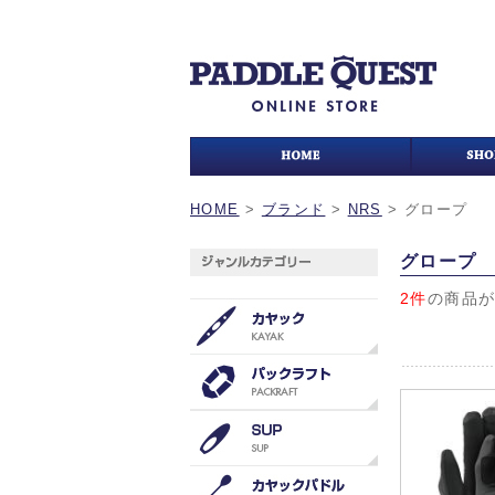
HOME
>
ブランド
>
NRS
>
グロープ
グロープ
2件
の商品