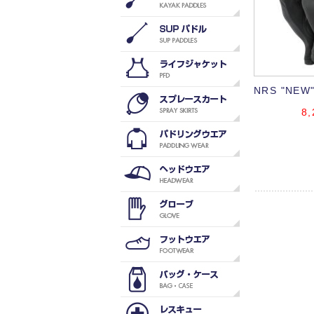
NRS "NEW"
8,