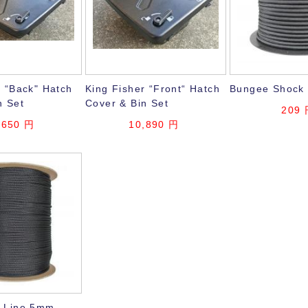
r “Back" Hatch
King Fisher “Front“ Hatch
Bungee Shock
n Set
Cover & Bin Set
209
,650
円
10,890
円
k Line 5mm