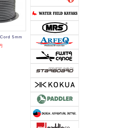
 Cord 5mm
円