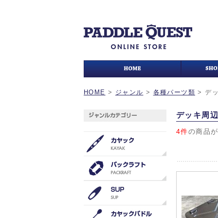
HOME
>
ジャンル
>
各種パーツ類
>
デ
デッキ周
4件
の商品