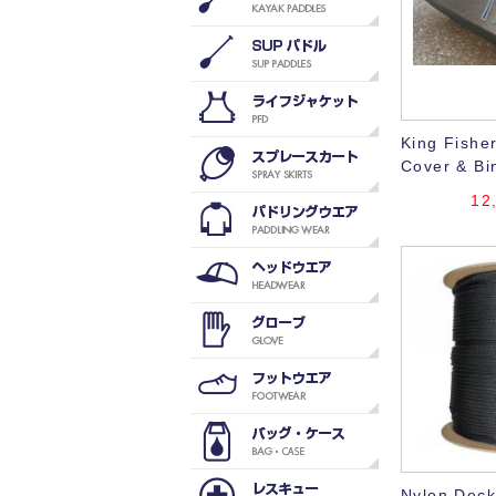
King Fishe
Cover & Bi
12
Nylon Dec