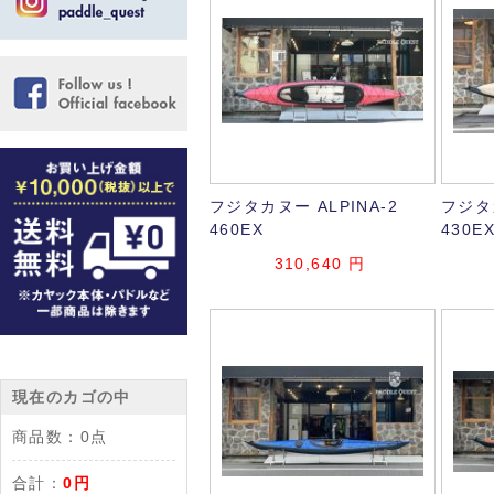
フジタカヌー ALPINA-2
フジタカ
460EX
430E
310,640
円
現在のカゴの中
商品数：
0点
合計：
0円