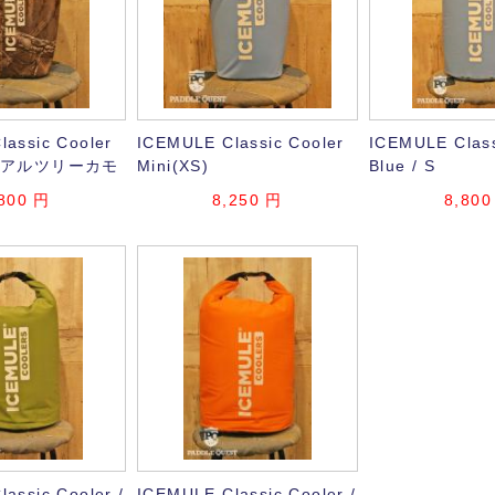
assic Cooler
ICEMULE Classic Cooler
ICEMULE Class
S)リアルツリーカモ
Mini(XS)
Blue / S
800
円
8,250
円
8,800
assic Cooler /
ICEMULE Classic Cooler /