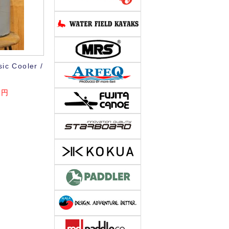
ic Cooler /
円