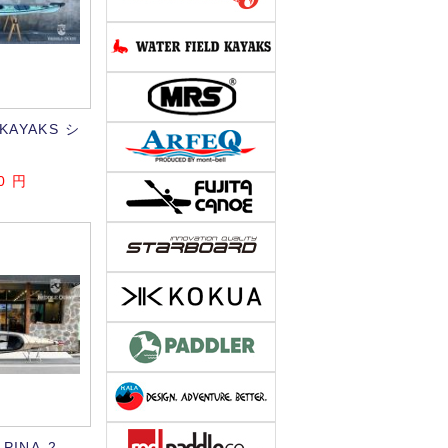
 KAYAKS シ
0
円
INA-2