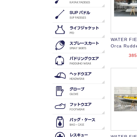
WATER FI
Orca Rudd
385
WATER FI