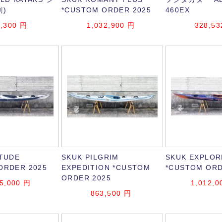
割)
*CUSTOM ORDER 2025
460EX
,300
円
1,032,900
円
328,53
ITUDE
SKUK PILGRIM
SKUK EXPLOR
ORDER 2025
EXPEDITION *CUSTOM
*CUSTOM ORD
ORDER 2025
5,000
円
1,012,0
863,500
円