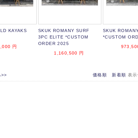
ELD KAYAKS
SKUK ROMANY SURF
SKUK ROMANY
3PC ELITE *CUSTOM
*CUSTOM ORD
ORDER 2025
,000
円
973,50
1,160,500
円
>>
価格順
新着順
表示