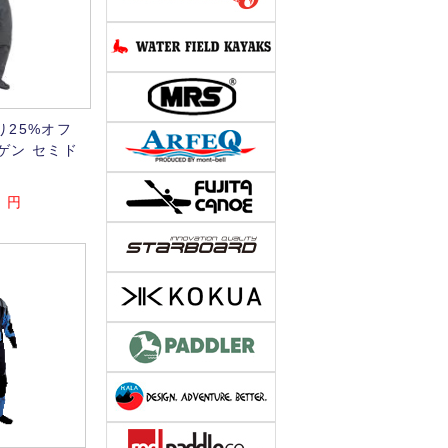
り25%オフ
ーゲン セミド
5
円