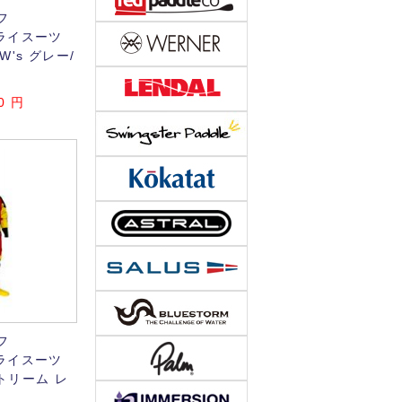
フ
 ドライスーツ
's グレー/
0
円
フ
 ドライスーツ
トリーム レ