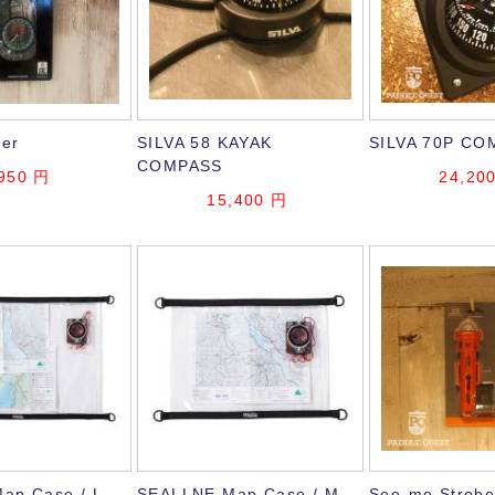
ger
SILVA 58 KAYAK
SILVA 70P CO
COMPASS
950
円
24,20
15,400
円
ap Case / L
SEALLNE Map Case / M
See-me Strobe