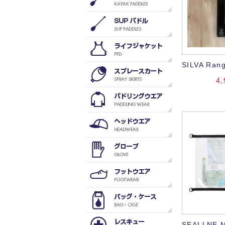
SILVA Ran
4,
SEALLNE M