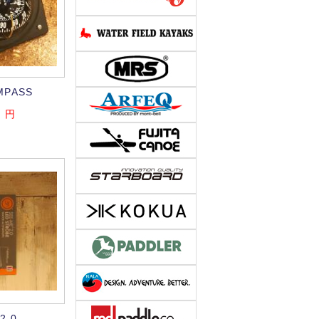
MPASS
0
円
2.0