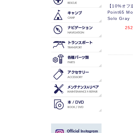
【10%オフ
Point65 Moj
Solo Gray
252