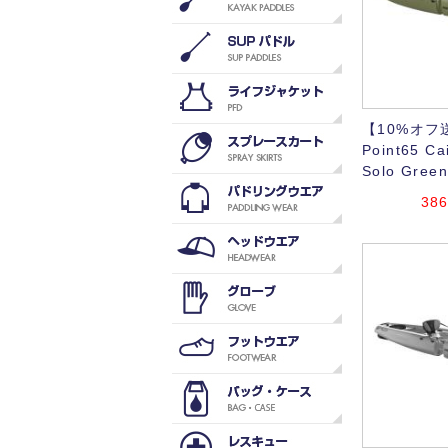
【10%オフ
Point65 Cai
Solo Gree
386