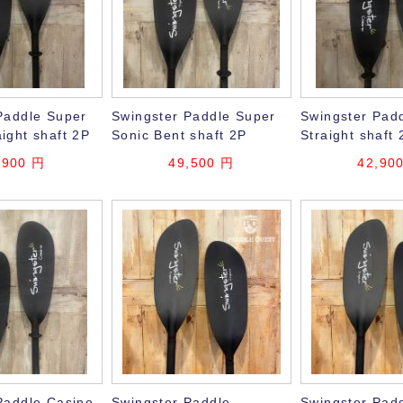
Paddle Super
Swingster Paddle Super
Swingster Pad
ight shaft 2P
Sonic Bent shaft 2P
Straight shaft 
,900
円
49,500
円
42,90
Paddle Casino
Swingster Paddle
Swingster Pad