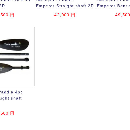
 2P
Emperor Straight shaft 2P
Emperor Bent 
,500
円
42,900
円
49,50
Paddle 4pc
ight shaft
,500
円