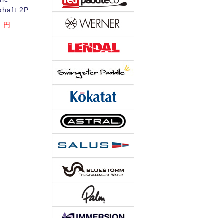
shaft 2P
0
円