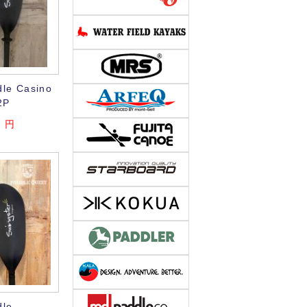
dle Casino
2P
0
円
dle