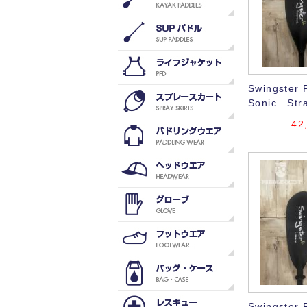
Swingster 
Sonic Stra
42
Swingster 