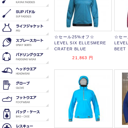
☆セール25%オフ☆
☆セー
LEVEL SIX ELLESMERE
LEVEL
CRATER BLUE
BEET
21,863
円