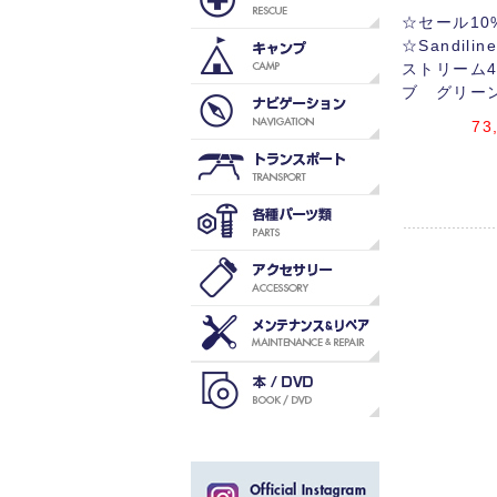
☆セール10
☆Sandil
ストリーム
ブ グリー
73