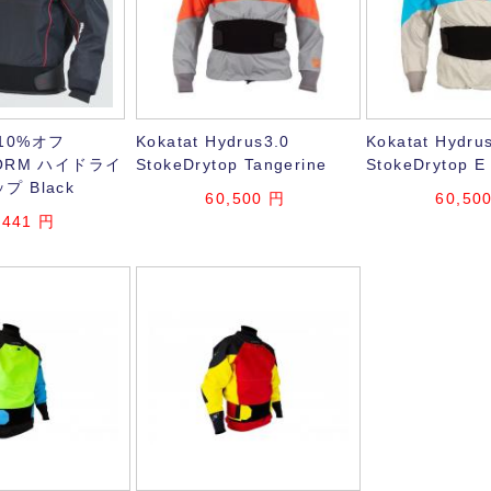
10%オフ
Kokatat Hydrus3.0
Kokatat Hydru
TORM ハイドライ
StokeDrytop Tangerine
StokeDrytop E
 Black
60,500
円
60,50
,441
円