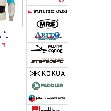
s3.0
 Blue
0
円