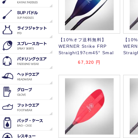
【10%オフ送料無料】
【10
WERNER Strike FRP
WERNE
Straight197cm45° Smal
Strai
67,320
円