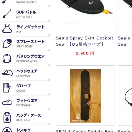
Seals Spray Skirt Cockpit
Seals 
Seal 【US規格サイズ】
Sea
9,900
円
SEALS Kayak Paddle Bag
Seals