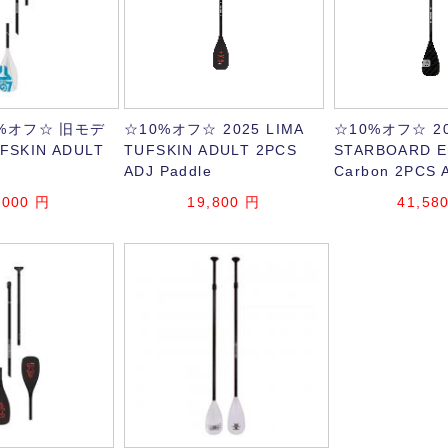
%オフ☆ 旧モデ
☆10%オフ☆ 2025 LIMA
☆10%オフ☆ 2
FSKIN ADULT
TUFSKIN ADULT 2PCS
STARBOARD E
ADJ Paddle
Carbon 2PCS 
,000
円
19,800
円
41,58