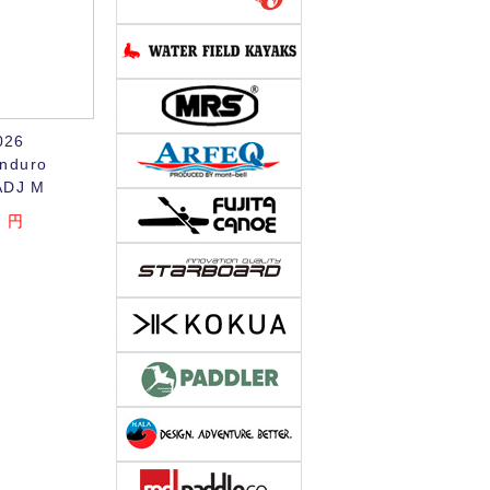
026
nduro
ADJ M
0
円