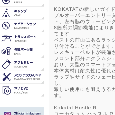
KOKATATの新しいガ
プルオーバーエントリー
ト、左右脇のウェービン
8箇所の調節機能により
てます。
ベストの前面にあるラッ
り付けることができます
レスキューベルトが装備
フロント部分にクラムシ
おり、大型のスマートフ
本体素材は耐久性に優れ
ラップやサイドのウェー
し、
激しい使用にも耐えうる
す。
Kokatat Hustle R
コーカタット ハッスル R