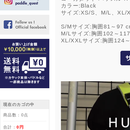
カラー:Black
サイズ:XS/S、M/L、XL/
S/Mサイズ:胸囲81～97 
M/Lサイズ:胸囲102～11
XL/XXLサイズ:胸囲124～
現在のカゴの中
商品数：
0点
合計：
0円