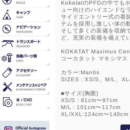
KokatatのPFDの中
ュー向けのハイエンドな
サイドエントリー式の着
テムを採用し激しい体の
そして多くの装備を収納
ど、充実の装備を備えて
KOKATAT Maximus Cent
コーカタット マキシマス セ
カラー:Mantis
SIZES : XS/S、M/L、XL
■サイズ(胸囲)
XS/S : 81cm〜97cm
M/L : 101cm〜117cm
XL/XXL:124cm〜140cm