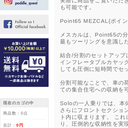
実際に商品をご覧いただ
も可能です。
Point65 MEZCAL(ポ
メスカルは、Point65
最もツーリングを意識し
結合/分割のセットアップ
インフレータブルカヤッ
しても圧倒に短時間でセ
分割可能なことで、車の
ての集合住宅への収納を
Soloの一人乗りでは、
現在のカゴの中
さらにフロントセクショ
商品数：
0点
ト内に収まります。 これ
り、圧倒的な収納性を実
合計：
0円