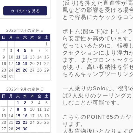
(反り)を抑えた直進性が
風などの影響を受ける場
カゴの中を見る
とで容易にカヤックをコ
ボトム(船体下)はトリマ
2026年8月の定休日
ら安定性を高めています
日
月
火
水
木
金
土
1
なっているために、転覆
2
3
4
5
6
7
8
クセクションにより浮力
9
10
11
12
13
14
15
ます。またフロントセク
16
17
18
19
20
21
22
があり、高い収納性を併
23
24
25
26
27
28
29
ちろんキャンプツーリン
30
31
一人乗りのSoloに、後
2026年9月の定休日
ば2人乗りのツーリング
日
月
火
水
木
金
土
しむことが可能です。
1
2
3
4
5
6
7
8
9
10
11
12
こちらのPOINT65の
13
14
15
16
17
18
19
20
21
22
23
24
25
26
ります。
27
28
29
30
大型貨物扱いとなります