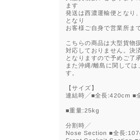
ます
発送は西濃運輸便となり
となり
お客様ご自身で営業所ま
こちらの商品は大型貨物
対応しておりません。決
となりますので予めご了
また沖縄/離島に関して
す。
【サイズ】
連結時╱■全長:420cm ■全
■重量:25kg
分割時╱
Nose Section ■全長:10