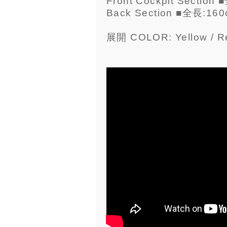
Front Cockpit Section
Back Section ■全長:16
展開 COLOR: Yellow / R