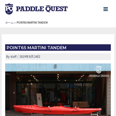
内
容
main
を
menu
ホーム
POINT65 MARTINI TANDEM
ス
キ
ッ
プ
POINT65 MARTINI TANDEM
By
staff
/
2019年8月24日