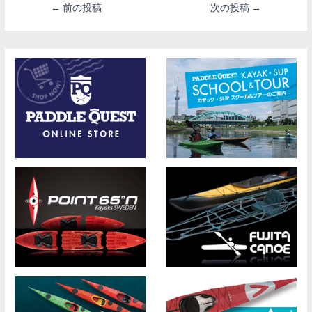
投
←
前の投稿
次の投稿
→
稿
ナ
ビ
ゲ
ー
シ
ョ
ン