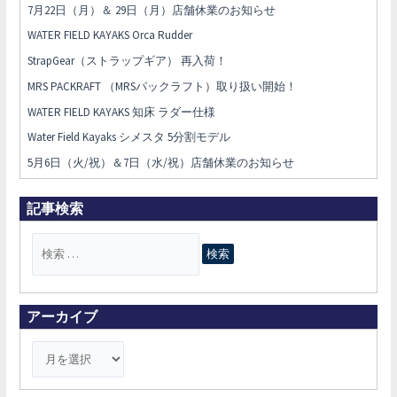
7月22日（月）＆ 29日（月）店舗休業のお知らせ
WATER FIELD KAYAKS Orca Rudder
StrapGear（ストラップギア） 再入荷！
MRS PACKRAFT （MRSパックラフト）取り扱い開始！
WATER FIELD KAYAKS 知床 ラダー仕様
Water Field Kayaks シメスタ 5分割モデル
5月6日（火/祝）＆7日（水/祝）店舗休業のお知らせ
記事検索
検
索
対
象
アーカイブ
: