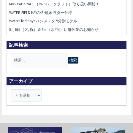
MRS PACKRAFT （MRSパックラフト）取り扱い開始！
WATER FIELD KAYAKS 知床 ラダー仕様
Water Field Kayaks シメスタ 5分割モデル
5月6日（火/祝）＆7日（水/祝）店舗休業のお知らせ
記事検索
検
索
対
象
アーカイブ
: