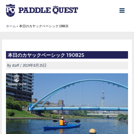
内
容
main
を
menu
ホーム
本日のカヤックベーシック 190825
ス
キ
ッ
プ
本日のカヤックベーシック 190825
By
staff
/
2019年8月25日