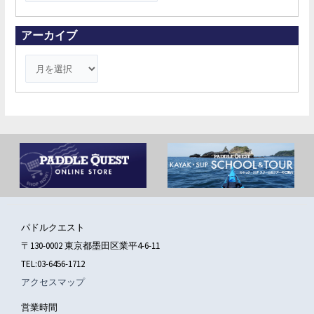
対
象
アーカイブ
:
パドルクエスト
〒130-0002 東京都墨田区業平4-6-11
TEL:03-6456-1712
アクセスマップ
営業時間