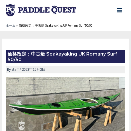
内
容
main
を
menu
ホーム
価格改定：中古艇 Seakayaking UK Romany Surf 50/50
ス
キ
ッ
プ
価格改定：中古艇 Seakayaking UK Romany Surf
50/50
By
staff
/
2023年12月2日