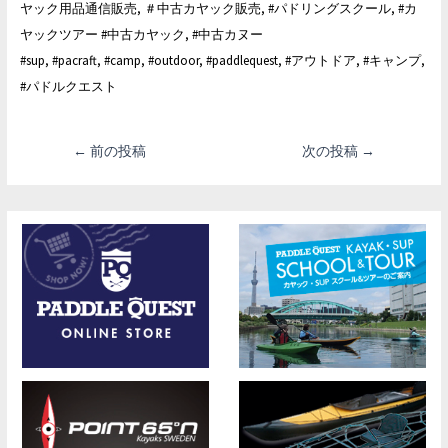
ヤック用品通信販売, ＃中古カヤック販売, #パドリングスクール, #カ
ヤックツアー #中古カヤック, #中古カヌー
#sup, #pacraft, #camp, #outdoor, #paddlequest, #アウトドア, #キャンプ,
#パドルクエスト
投
←
前の投稿
次の投稿
→
稿
ナ
ビ
ゲ
ー
シ
ョ
ン