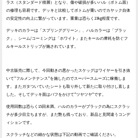
ラス（スタンダード積層）となり、傷や破損が多いハル（ボトム面）
の修理も容易です。デッキと比較してボトムが重いのでカヤック自体
の安定性の向上に繋がっています。重量は恐らく23kg程度です。
デッキのカラーは「スプリンググリーン」、ハルカラーは「ブラッ
ク」、シーム/コーミングは「ホワイト」またキールの摩耗を防ぐフ
ルキールストリップが施されています。
中古販売に際して、今回動きの悪かったスケッグはワイヤーを引き抜
いて”フルメンテナンス”を施したのでスーパースムーズに稼働しま
す。またガタついていたシートも取り外して新たに取り付けし直しま
した。そしてデッキ面はバフをかけて”ツヤツヤ”です。
使用回数は恐らく15回未満。ハルのカラーがブラックの為にスクラッ
チが多少目立ちますが、まだ艶も残っており、新品と見間違うコンデ
ィションです。
スクラッチなどの細かな状態は下記の動画でご確認ください。