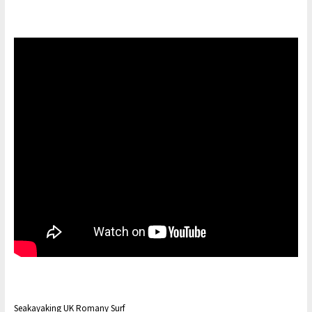
Seakayaking UK Romany Surf