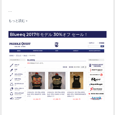
…
2018
もっと読む »
年
BLUEEQ
Blueeq 2017年モデル 30%オフ セール！
商
品
オ
ン
ラ
イ
ン
ス
ト
ア
販
売