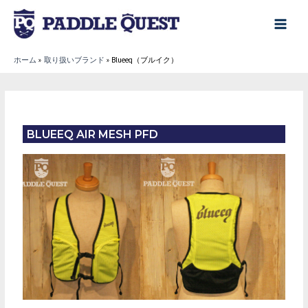
内
容
main
を
menu
ホーム
取り扱いブランド
Blueeq（ブルイク）
ス
キ
ッ
プ
BLUEEQ AIR MESH PFD