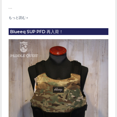
…
BLUEEQ
もっと読む »
セ
ー
Blueeq SUP PFD 再入荷！
ル
開
始！