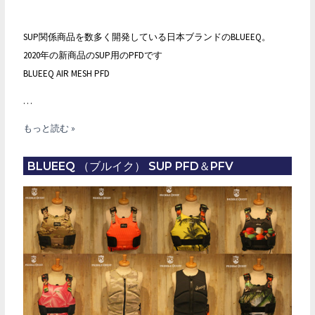
SUP関係商品を数多く開発している日本ブランドのBLUEEQ。
2020年の新商品のSUP用のPFDです
BLUEEQ AIR MESH PFD
…
BLUEEQ
もっと読む »
AIR
MESH
BLUEEQ （ブルイク） SUP PFD＆PFV
PFD