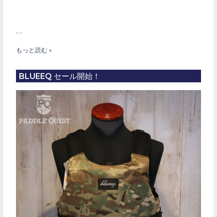
…
BLUEEQ
もっと読む »
NEO
PFV
BLUEEQ セール開始！
入
荷！