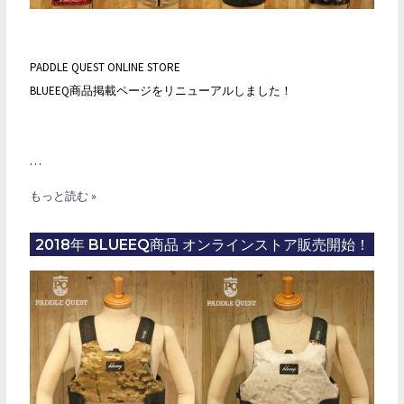
PADDLE QUEST ONLINE STORE
BLUEEQ商品掲載ページをリニューアルしました！
…
BLUEEQ
もっと読む »
（ブ
ル
2018年 BLUEEQ商品 オンラインストア販売開始！
イ
ク）
SUP
PFD
＆
PFV