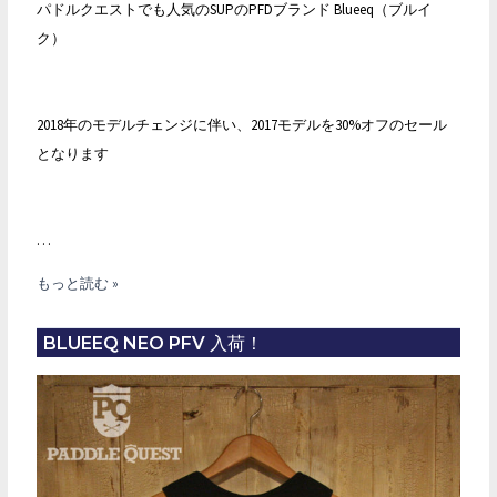
パドルクエストでも人気のSUPのPFDブランド Blueeq（ブルイ
開
ク）
始！
2018年のモデルチェンジに伴い、2017モデルを30%オフのセール
となります
…
Blueeq
もっと読む »
2017
年
BLUEEQ NEO PFV 入荷！
モ
デ
ル
30%
オ